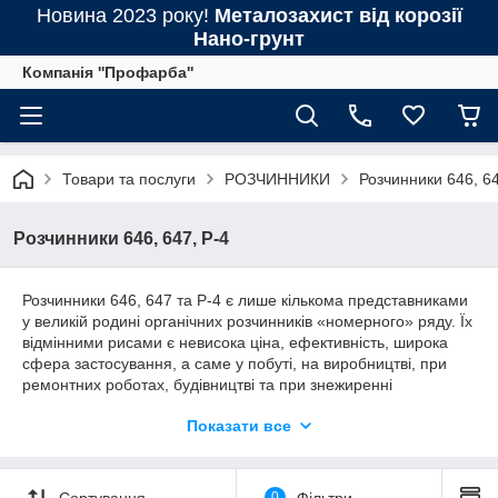
Новина 2023 року!
Металозахист від корозії
Нано-грунт
Компанія ''Профарба''
Товари та послуги
РОЗЧИННИКИ
Розчинники 646, 64
Розчинники 646, 647, Р-4
Розчинники 646, 647 та Р-4 є лише кількома представниками
у великій родині органічних розчинників «номерного» ряду. Їх
відмінними рисами є невисока ціна, ефективність, широка
сфера застосування, а саме у побуті, на виробництві, при
ремонтних роботах, будівництві та при знежиренні
поверхонь. Але хоча вони й схожі між собою, є й відмінності
Показати все
за складом та технічними характеристиками, а також щодо
застосування.
Сортування
0
Фільтри