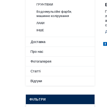
ГРУНТІВКИ
П
Водоемульсійні фарби,
л
машинне колірування
а
ЛАКИ
с
ІНШЕ
Д
Доставка
Про нас
Фотогалерея
Статті
Відгуки
ФІЛЬТРИ