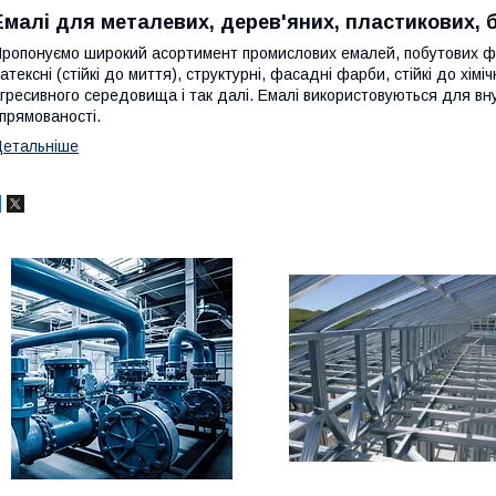
Емалі для металевих, дерев'яних, пластикових, б
ропонуємо широкий асортимент промислових емалей, побутових фа
атексні (стійкі до миття), структурні, фасадні фарби, стійкі до хім
гресивного середовища і так далі. Емалі використовуються для внутр
прямованості.
етальніше