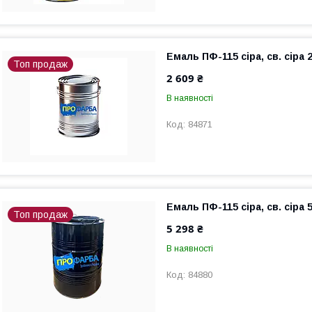
Емаль ПФ-115 сіра, св. сіра 2
Топ продаж
2 609 ₴
В наявності
84871
Емаль ПФ-115 сіра, св. сіра 5
Топ продаж
5 298 ₴
В наявності
84880