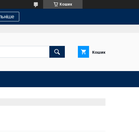
Кошик
льніше
Кошик