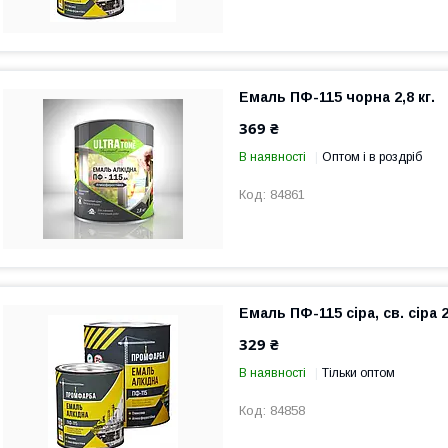
Емаль ПФ-115 чорна 2,8 кг.
369 ₴
В наявності
Оптом і в роздріб
84861
Емаль ПФ-115 сіра, св. сіра 2,
329 ₴
В наявності
Тільки оптом
84858