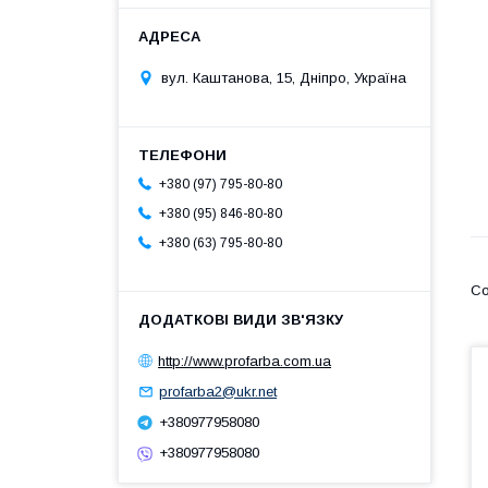
вул. Каштанова, 15, Дніпро, Україна
+380 (97) 795-80-80
+380 (95) 846-80-80
+380 (63) 795-80-80
http://www.profarba.com.ua
profarba2@ukr.net
+380977958080
+380977958080