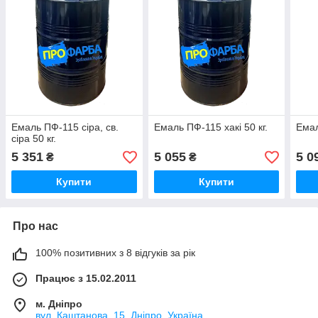
Емаль ПФ-115 сіра, св.
Емаль ПФ-115 хакі 50 кг.
Емал
сіра 50 кг.
5 351
5 055
5 0
₴
₴
Купити
Купити
Про нас
100% позитивних з 8 відгуків за рік
Працює з 15.02.2011
м. Дніпро
вул. Каштанова, 15, Дніпро, Україна