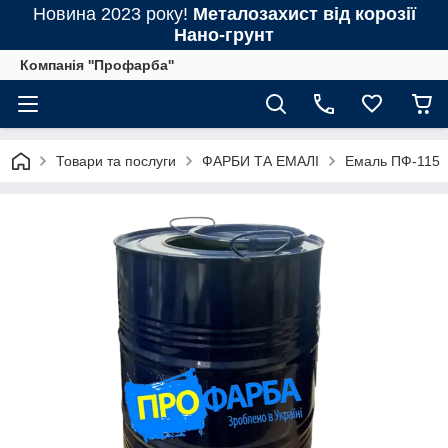
Новина 2023 року!
Металозахист від корозії
Нано-грунт
Компанія ''Профарба''
Товари та послуги
ФАРБИ ТА ЕМАЛІ
Емаль ПФ-115