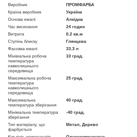
Виробник
ПРОМФАРБА
Країна виробник
Україна
Основа емалі
Алкідна
Час висихання
24 годин
Витрата
0.2 кв.м
Ступінь блиску
Глянцева
Фасовка емалі
33.3 л
Мінімальна робоча
10 град.
температура
навколишнього
середовища
Максимальна робоча
25 град.
температура
навколишнього
середовища
Максимальна
40 град.
температура зберігання
Мінімальна температура
-40 град.
зберігання
Тип матеріалу, що
Метал, Дерево
фарбується
Кількість компонентів
Однокомпонентна