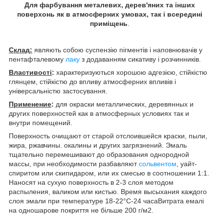
Для фарбування металевих, дерев'яних та інших
поверхонь як в атмосферних умовах, так і всередині
приміщень
.
Склад:
являють собою суспензію пігментів і наповнювачів у
пентафталевому
лаку
з додаванням сикативу і розчинників.
Властивості
:
характеризуються хорошою адгезією, стійкістю
глянцем, стійкістю до впливу атмосферних впливів і
універсальністю застосування.
Применение
:
для окраски металлических, деревянных и
других поверхностей как в атмосферных условиях так и
внутри помещений.
Поверхность очищают от старой отслоившейся краски, пыли,
жира, ржавчины. окалины и других загрязнений. Эмаль
тщательно перемешивают до образования однородной
массы, при необходимости разбавляют
сольвентом
, уайт-
спиритом или скипидаром, или их смесью в соотношении 1:1.
Наносят на сухую поверхность в 2-3 слоя методом
распыления, валиком или кистью. Время высыхания каждого
слоя эмали при температуре 18-22°С-24 часаВитрата емалі
на одношарове покриття не більше 200 г/м
2
.