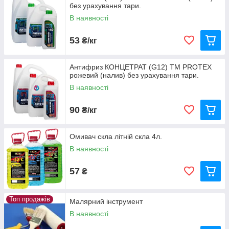
без урахування тари.
В наявності
53
₴/кг
Антифриз КОНЦЕТРАТ (G12) ТМ PROTEX
рожевий (налив) без урахування тари.
В наявності
90
₴/кг
Омивач скла літній скла 4л.
В наявності
57
₴
Топ продажів
Малярний інструмент
В наявності