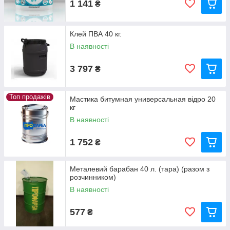
1 141
₴
Клей ПВА 40 кг.
В наявності
3 797
₴
Топ продажів
Мастика битумная универсальная відро 20
кг
В наявності
1 752
₴
Металевий барабан 40 л. (тара) (разом з
розчинником)
В наявності
577
₴