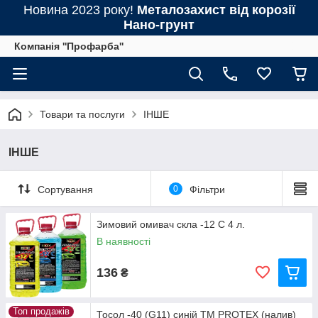
Новина 2023 року!
Металозахист від корозії
Нано-грунт
Компанія ''Профарба''
Товари та послуги
ІНШЕ
ІНШЕ
Сортування
0
Фільтри
Зимовий омивач скла -12 C 4 л.
В наявності
136
₴
Топ продажів
Тосол -40 (G11) синій ТМ PROTEX (налив)