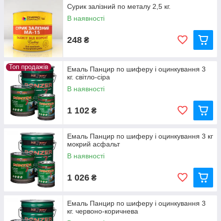
Сурик залізний по металу 2,5 кг.
В наявності
248
₴
Топ продажів
Емаль Панцир по шиферу і оцинкування 3
кг. світло-сіра
В наявності
1 102
₴
Емаль Панцир по шиферу і оцинкування 3 кг
мокрий асфальт
В наявності
1 026
₴
Емаль Панцир по шиферу і оцинкування 3
кг. червоно-коричнева