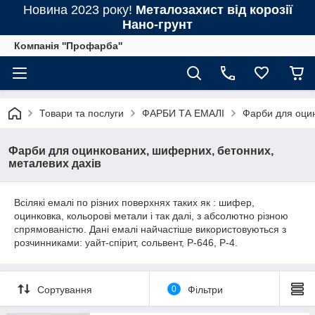
Новина 2023 року!
Металозахист від корозії
Нано-грунт
Компанія ''Профарба''
Товари та послуги
ФАРБИ ТА ЕМАЛІ
Фарби для оцин
Фарби для оцинкованих, шиферних, бетонних,
металевих дахів
Всілякі емалі по різних поверхнях таких як : шифер,
оцинковка, кольорові метали і так далі, з абсолютно різною
спрямованістю. Дані емалі найчастіше використовуються з
розчинниками: уайт-спірит, сольвент, Р-646, Р-4.
Сортування
0
Фільтри