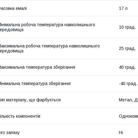
асовка емалі
17 л
інімальна робоча температура навколишнього
10 град.
середовища
аксимальна робоча температура навколишнього
25 град.
середовища
аксимальна температура зберігання
40 град.
інімальна температура зберігання
-40 град.
ип матеріалу, що фарбується
Метал, Д
ількість компонентів
Одноком
ез запаху
Ні