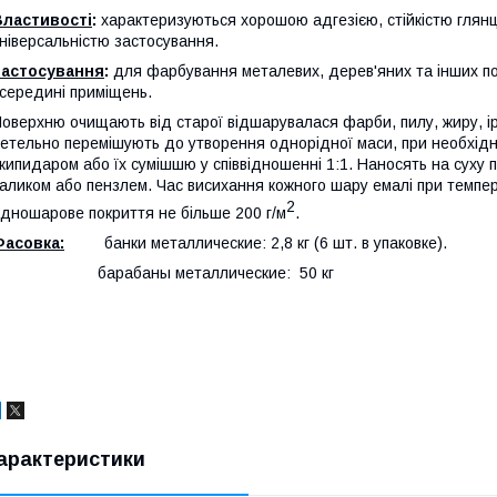
Властивості
:
характеризуються хорошою адгезією, стійкістю глянце
ніверсальністю застосування.
Застосування
:
для фарбування металевих, дерев'яних та інших пов
середині приміщень.
оверхню очищають від старої відшарувалася фарби, пилу, жиру, ір
етельно перемішують до утворення однорідної маси, при необхід
кипидаром або їх сумішшю у співвідношенні 1:1. Наносять на суху
аликом або пензлем. Час висихання кожного шару емалі при темпер
2
дношарове покриття не більше 200 г/м
.
Фасовка:
банки металлические: 2,8 кг (6 шт. в упаковке).
барабаны металлические: 50 кг
арактеристики