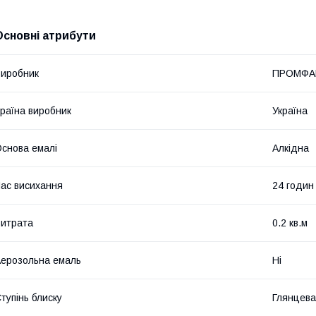
Основні атрибути
иробник
ПРОМФА
раїна виробник
Україна
снова емалі
Алкідна
ас висихання
24 годин
итрата
0.2 кв.м
ерозольна емаль
Ні
тупінь блиску
Глянцева