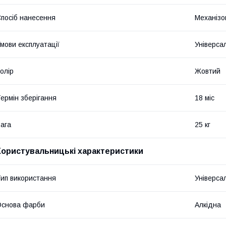
посіб нанесення
Механізо
мови експлуатації
Універса
олір
Жовтий
ермін зберігання
18 міс
ага
25 кг
Користувальницькі характеристики
ип використання
Універса
Основа фарби
Алкідна