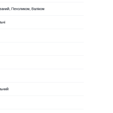
ваний, Пензликом, Валіком
льні
льний