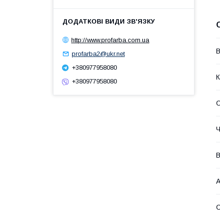
http://www.profarba.com.ua
В
profarba2@ukr.net
+380977958080
К
+380977958080
О
Ч
В
А
С