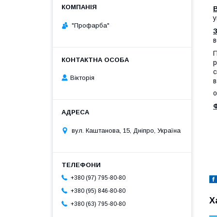
у
"Профарба"
в
П
р
с
Вікторія
в
о
вул. Каштанова, 15, Дніпро, Україна
+380 (97) 795-80-80
+380 (95) 846-80-80
Х
+380 (63) 795-80-80