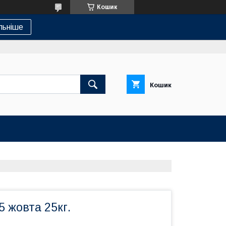
Кошик
льніше
Кошик
 жовта 25кг.