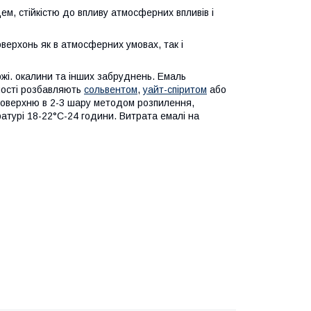
м, стійкістю до впливу атмосферних впливів і
ерхонь як в атмосферних умовах, так і
жі. окалини та інших забруднень. Емаль
ності розбавляють
сольвентом
,
уайт-спіритом
або
 поверхню в 2-3 шару методом розпилення,
атурі 18-22°С-24 години. Витрата емалі на