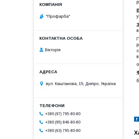
р
у
"Профарба"
в
П
р
Вікторія
с
в
о
б
вул. Каштанова, 15, Дніпро, Україна
+380 (97) 795-80-80
+380 (95) 846-80-80
+380 (63) 795-80-80
Х