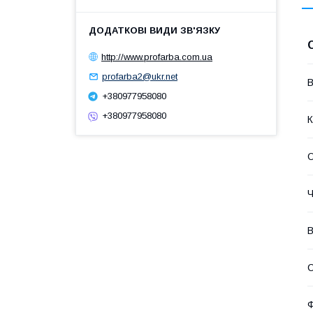
http://www.profarba.com.ua
profarba2@ukr.net
В
+380977958080
+380977958080
К
О
Ч
В
С
Ф