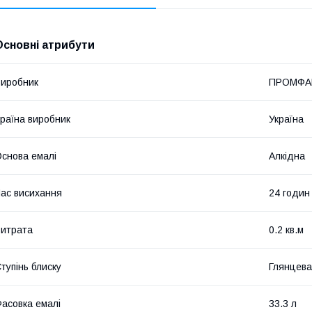
Основні атрибути
иробник
ПРОМФА
раїна виробник
Україна
снова емалі
Алкідна
ас висихання
24 годин
итрата
0.2 кв.м
тупінь блиску
Глянцева
асовка емалі
33.3 л