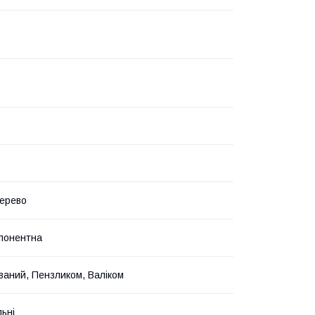
ерево
понентна
ваний, Пензликом, Валіком
льні