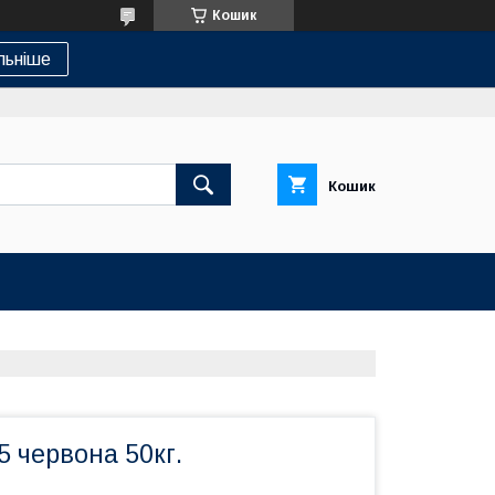
Кошик
льніше
Кошик
 червона 50кг.