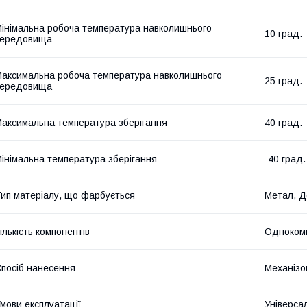
інімальна робоча температура навколишнього
10 град.
середовища
аксимальна робоча температура навколишнього
25 град.
середовища
аксимальна температура зберігання
40 град.
інімальна температура зберігання
-40 град.
ип матеріалу, що фарбується
Метал, Д
ількість компонентів
Одноком
посіб нанесення
Механізо
мови експлуатації
Універса