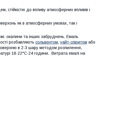
м, стійкістю до впливу атмосферних впливів і
ерхонь як в атмосферних умовах, так і
жі. окалини та інших забруднень. Емаль
ності розбавляють
сольвентом
,
уайт-спіритом
або
 поверхню в 2-3 шару методом розпилення,
атурі 18-22°С-24 години. Витрата емалі на