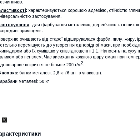
озчинників.
Властивості
:
характеризуються хорошою адгезією, стійкістю глянце
ніверсальністю застосування.
Застосування
:
для фарбування металевих, дерев'яних та інших пов
середині приміщень.
оверхню очищають від старої відшарувалася фарби, пилу, жиру, ір
етельно перемішують до утворення однорідної маси, при необхід
кипидаром або їх сумішшю у співвідношенні 1:1. Наносять на суху
аликом або пензлем. Час висихання кожного шару емалі при темпер
2
дношарове покриття не більше 200 г/м
.
Фасовка:
банки металеві: 2,8 кг (6 шт. в упаковці).
арабани металеві: 50 кг
арактеристики