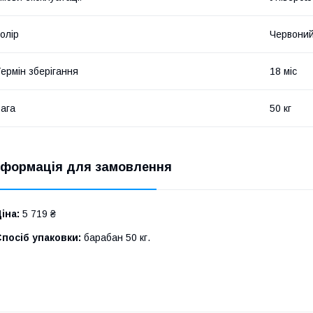
олір
Червони
ермін зберігання
18 міс
ага
50 кг
нформація для замовлення
іна:
5 719 ₴
посіб упаковки:
барабан 50 кг.