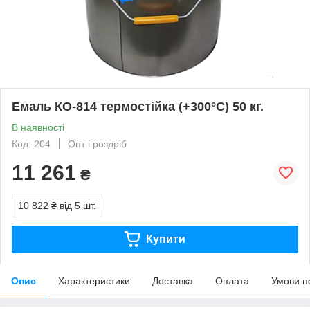
Емаль КО-814 термостійка (+300°С) 50 кг.
В наявності
Код: 204
Опт і роздріб
11 261
₴
10 822 ₴
від 5 шт.
Купити
Опис
Характеристики
Доставка
Оплата
Умови п