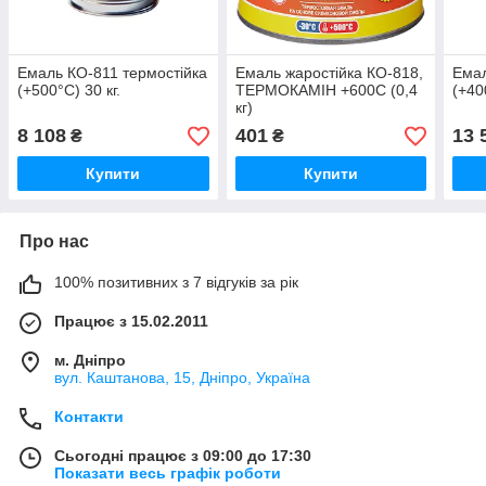
Емаль КО-811 термостійка
Емаль жаростійка КО-818,
Емал
(+500°С) 30 кг.
ТЕРМОКАМІН +600С (0,4
(+40
кг)
8 108
401
13 
₴
₴
Купити
Купити
Про нас
100% позитивних з 7 відгуків за рік
Працює з 15.02.2011
м. Дніпро
вул. Каштанова, 15, Дніпро, Україна
Контакти
Сьогодні працює з 09:00 до 17:30
Показати весь графік роботи