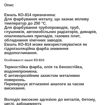
Опис
Емаль КО-814 призначена:
Для фарбування металу, що зазнає впливу
температур до 250 °С.
Для фарбування трубопроводів, труб,
глушників, автомобільних радіаторів, димарів,
опалювальних приладів, газових плит,
обладнання хімічних заводів.
Емаль КО-814 може використовуватися як
гідроізоляційна фарба зниження
водопоглинання.
Особливості емалі КО-814:
Термостійка фарба, олія та бензостійка,
водонепроникна.
Є антикорозійним захистом металевих
поверхонь.
Перевершує вітчизняні аналоги за часом
висихання.
Володіє високою адгезією до металів, бетону,
цеглі, азбоцементу.