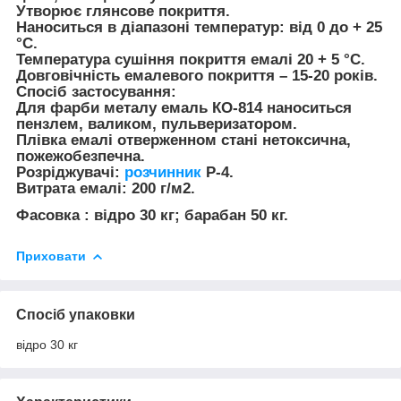
Утворює глянсове покриття.
Наноситься в діапазоні температур: від 0 до + 25
°С.
Температура сушіння покриття емалі 20 + 5 °С.
Довговічність емалевого покриття – 15-20 років.
Спосіб застосування:
Для фарби металу емаль КО-814 наноситься
пензлем, валиком, пульверизатором.
Плівка емалі отверженном стані нетоксична,
пожежобезпечна.
Розріджувачі:
розчинник
Р-4.
Витрата емалі: 200 г/м2.
Фасовка : відро 30 кг; барабан 50 кг.
Приховати
Спосіб упаковки
відро 30 кг