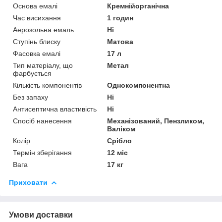
Основа емалі
Кремнійорганічна
Час висихання
1 годин
Аерозольна емаль
Ні
Ступінь блиску
Матова
Фасовка емалі
17 л
Тип матеріалу, що
Метал
фарбується
Кількість компонентів
Однокомпонентна
Без запаху
Ні
Антисептична властивість
Ні
Спосіб нанесення
Механізований, Пензликом,
Валіком
Колір
Срібло
Термін зберігання
12 міс
Вага
17 кг
Приховати
Умови доставки