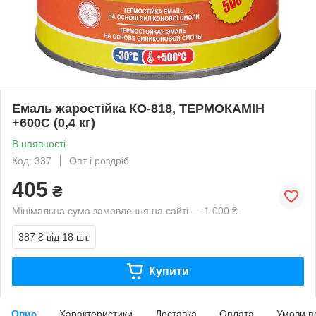
Емаль жаростійка КО-818, ТЕРМОКАМІН
+600С (0,4 кг)
В наявності
Код: 337
Опт і роздріб
405
₴
Мінімальна сума замовлення на сайті — 1 000 ₴
387 ₴
від 18 шт.
Купити
Опис
Характеристики
Доставка
Оплата
Умови п