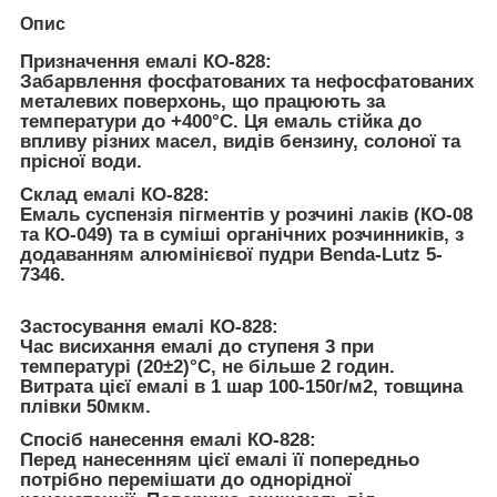
Опис
Призначення емалі КО-828:
Забарвлення фосфатованих та нефосфатованих
металевих поверхонь, що працюють за
температури до +400°С. Ця емаль стійка до
впливу різних масел, видів бензину, солоної та
прісної води.
Склад емалі КО-828:
Емаль суспензія пігментів у розчині лаків (КО-08
та КО-049) та в суміші органічних розчинників, з
додаванням алюмінієвої пудри Benda-Lutz 5-
7346.
Застосування емалі КО-828:
Час висихання емалі до ступеня 3 при
температурі (20±2)°C, не більше 2 годин.
Витрата цієї емалі в 1 шар 100-150г/м2, товщина
плівки 50мкм.
Спосіб нанесення емалі КО-828:
Перед нанесенням цієї емалі її попередньо
потрібно перемішати до однорідної