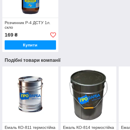
Розчинник Р-4 ДСТУ 1л.
скло
169
₴
Купити
Подібні товари компанії
Емаль КО-811 термостійка
Емаль КО-814 термостійка
Емал