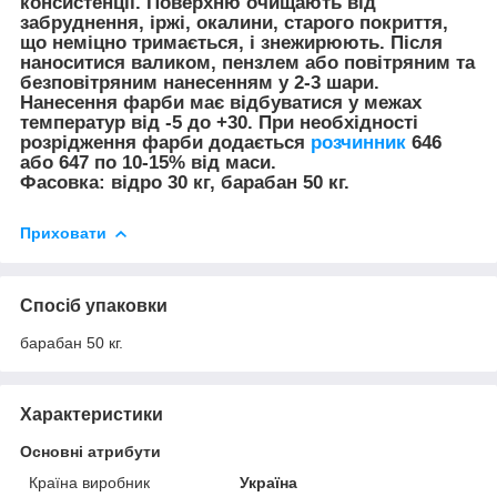
консистенції. Поверхню очищають від
забруднення, іржі, окалини, старого покриття,
що неміцно тримається, і знежирюють. Після
наноситися валиком, пензлем або повітряним та
безповітряним нанесенням у 2-3 шари.
Нанесення фарби має відбуватися у межах
температур від -5 до +30. При необхідності
розрідження фарби додається
розчинник
646
або 647 по 10-15% від маси.
Фасовка: відро 30 кг, барабан 50 кг.
Приховати
Спосіб упаковки
барабан 50 кг.
Характеристики
Основні атрибути
Країна виробник
Україна