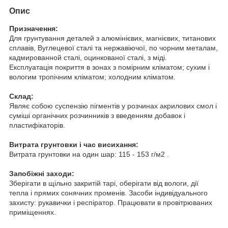
Опис
Призначення:
Для грунтування деталей з алюмінієвих, магнієвих, титанових
сплавів, Вуглецевої сталі та нержавіючої, по чорним металам,
кадмированной сталі, оцинкованої сталі, з міді.
Експлуатація покриття в зонах з помірним кліматом; сухим і
вологим тропічним кліматом; холодним кліматом.
Склад:
Являє собою суспензію пігментів у розчинах акрилових смол і
суміші органічних розчинників з введенням добавок і
пластифікаторів.
Витрата грунтовки і час висихання:
Витрата грунтовки на один шар: 115 - 153 г/м2 .
Запобіжні заходи:
Зберігати в щільно закритій тарі, оберігати від вологи, дії
тепла і прямих сонячних променів. Засоби індивідуального
захисту: рукавички і респіратор. Працювати в провітрюваних
приміщеннях.