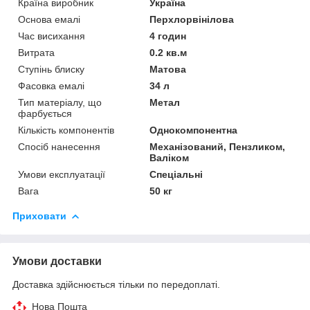
Країна виробник
Україна
Основа емалі
Перхлорвінілова
Час висихання
4 годин
Витрата
0.2 кв.м
Ступінь блиску
Матова
Фасовка емалі
34 л
Тип матеріалу, що
Метал
фарбується
Кількість компонентів
Однокомпонентна
Спосіб нанесення
Механізований, Пензликом,
Валіком
Умови експлуатації
Спеціальні
Вага
50 кг
Приховати
Умови доставки
Доставка здійснюється тільки по передоплаті.
Нова Пошта