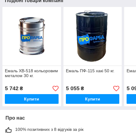
Подібні товари компанії
Емаль ХВ-518 кольоровим
Емаль ПФ-115 хакі 50 кг.
Емал
металом 30 кг.
5 742
5 055
5 0
₴
₴
Купити
Купити
Про нас
100% позитивних з 8 відгуків за рік