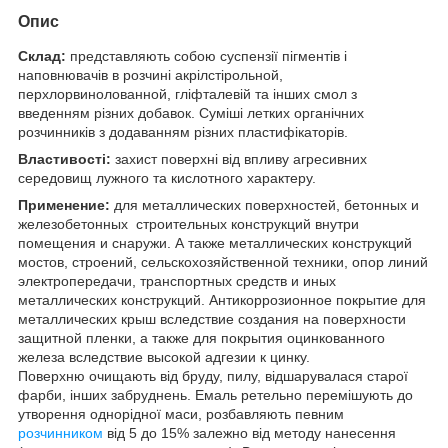
Опис
Склад:
представляють собою суспензії пігментів і
наповнювачів в розчині акрілстірольной,
перхлорвинолованной, гліфталевій та інших смол з
введенням різних добавок. Суміші летких органічних
розчинників з додаванням різних пластифікаторів.
Властивості:
захист поверхні від впливу агресивних
середовищ лужного та кислотного характеру.
Применение:
для металлических поверхностей, бетонных и
железобетонных строительных конструкций внутри
помещения и снаружи. А также металлических конструкций
мостов, строений, сельскохозяйственной техники, опор линий
электропередачи, транспортных средств и иных
металлических конструкций. Антикоррозионное покрытие для
металлических крыш вследствие создания на поверхности
защитной пленки, а также для покрытия оцинкованного
железа вследствие высокой адгезии к цинку.
Поверхню очищають від бруду, пилу, відшарувалася старої
фарби, інших забруднень. Емаль ретельно перемішують до
утворення однорідної маси, розбавляють певним
розчинником
від 5 до 15% залежно від методу нанесення