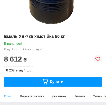
Емаль ХВ-785 хімстійка 50 кг.
В наявності
Код: 193
Опт і роздріб
8 612
₴
8 202 ₴
від 4 шт.
Купити
Опис
Характеристики
Доставка
Оплата
Умови п